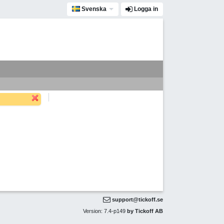
Svenska
Logga in
support@tickoff.se
Version: 7.4-p149
by Tickoff AB