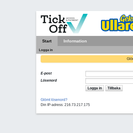
Start
Information
Logga in
Glöm
E-post
Lösenord
Logga in
Tillbaka
Glömt lösenord?
Din IP-adress: 216.73.217.175