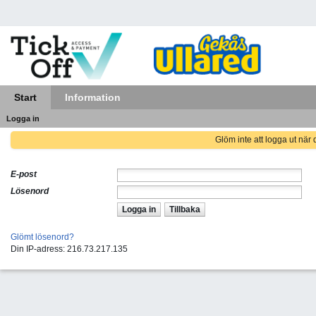
Start
Information
Logga in
Glöm inte att logga ut när d
E-post
Lösenord
Logga in
Tillbaka
Glömt lösenord?
Din IP-adress: 216.73.217.135